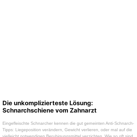
Die unkomplizierteste Lösung:
Schnarchschiene vom Zahnarzt
Eingefleischte Schnarcher kennen die gut gemeinten Anti-Schnarch-
Tipps: Liegeposition verändern, Gewicht verlieren, oder mal auf die
vielleicht notwendigen Beruhigungsmittel verzichten. Wie so oft sind